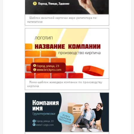
Шаблон визитной карточки евро репетитора по
математике
Мини-шаблон живодера компании по производству
кирпича