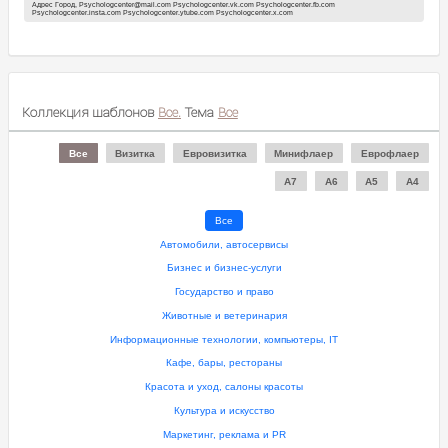
Адрес Город, Psychologcenter@mail.com Psychologcenter.vk.com Psychologcenter.fb.com
Psychologcenter.insta.com Psychologcenter.ytube.com Psychologcenter.x.com
Коллекция шаблонов
Все.
Тема
Все
Все
Визитка
Евровизитка
Минифлаер
Еврофлаер
A7
A6
A5
A4
Все
Автомобили, автосервисы
Бизнес и бизнес-услуги
Государство и право
Животные и ветеринария
Информационные технологии, компьютеры, IT
Кафе, бары, рестораны
Красота и уход, салоны красоты
Культура и искусство
Маркетинг, реклама и PR