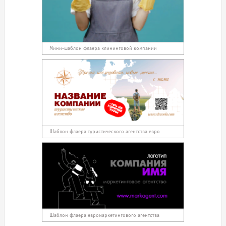
Мини-шаблон флаера клининговой компании
Шаблон флаера туристического агентства евро
Шаблон флаера евромаркетингового агентства