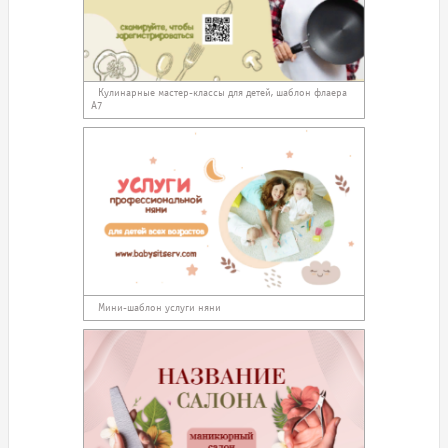
Кулинарные мастер-классы для детей, шаблон флаера
А7
Мини-шаблон услуги няни