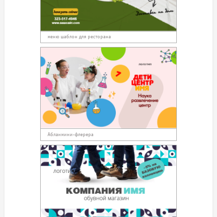
меню шаблон для ресторана
Абланмини-флерера