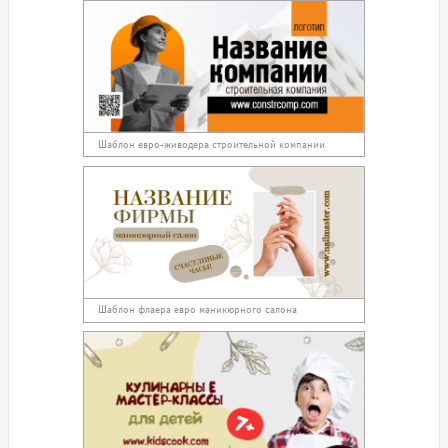
Шаблон евро-живодера строительной компании
Шаблон флаера евро маникюрного салона