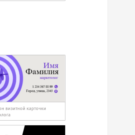
н визитной карточки
олога