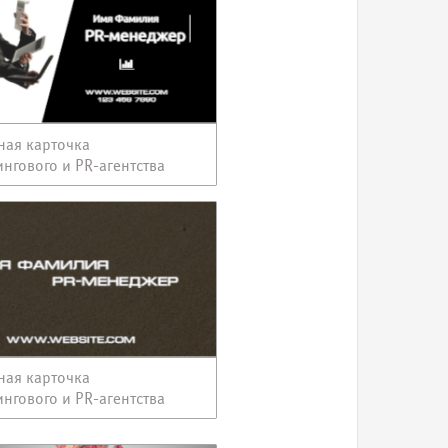
ная карточка
нгового и PR-агентства
ная карточка
нгового и PR-агентства