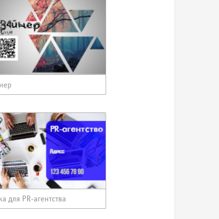
нер
ка для PR-агентства