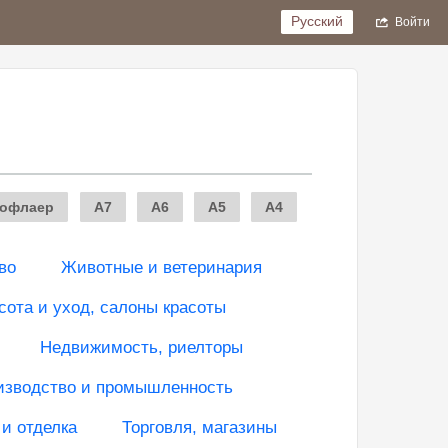
Русский
Войти
офлаер
A7
A6
A5
A4
во
Животные и ветеринария
сота и уход, салоны красоты
Недвижимость, риелторы
изводство и промышленность
 и отделка
Торговля, магазины