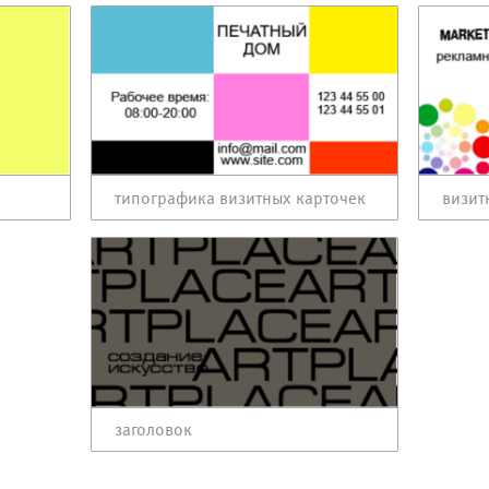
типографика визитных карточек
визит
заголовок