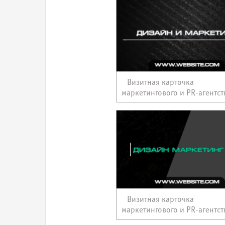
Визитная карточка
маркетингового и PR-агентст
Визитная карточка
маркетингового и PR-агентст