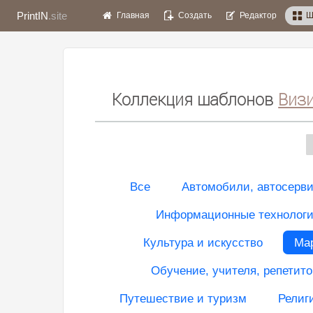
PrintIN
.site
Главная
Создать
Редактор
Ш
Коллекция шаблонов
Визи
Все
Автомобили, автосерв
Информационные технологии
Культура и искусство
Мар
Обучение, учителя, репетито
Путешествие и туризм
Религ