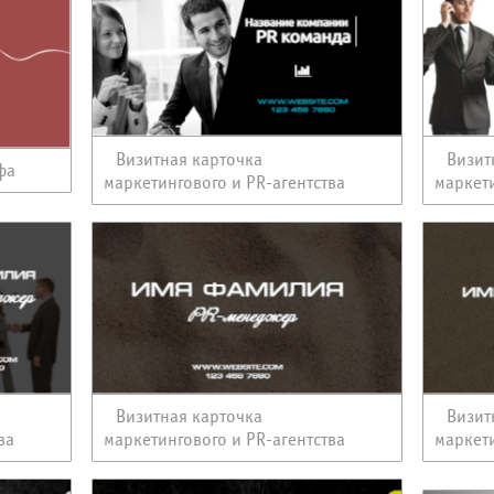
Визитная карточка
Визит
фа
маркетингового и PR-агентства
маркети
Визитная карточка
Визит
ва
маркетингового и PR-агентства
маркети