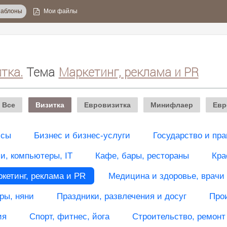
аблоны
Мои файлы
тка.
Тема
Маркетинг, реклама и PR
Все
Визитка
Евровизитка
Минифлаер
Евр
исы
Бизнес и бизнес-услуги
Государство и пра
, компьютеры, IT
Кафе, бары, рестораны
Кра
кетинг, реклама и PR
Медицина и здоровье, врачи
ры, няни
Праздники, развлечения и досуг
Про
ия
Спорт, фитнес, йога
Строительство, ремонт