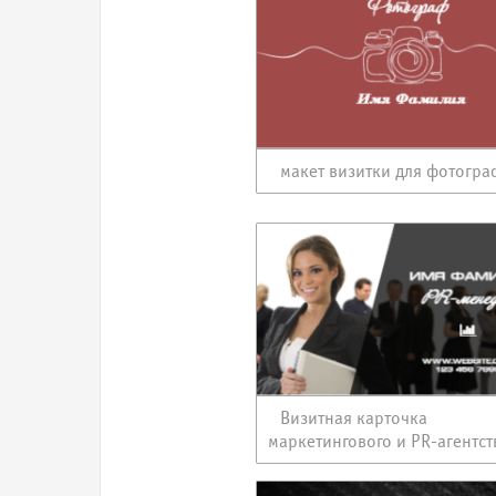
макет визитки для фотогра
Визитная карточка
маркетингового и PR-агентст