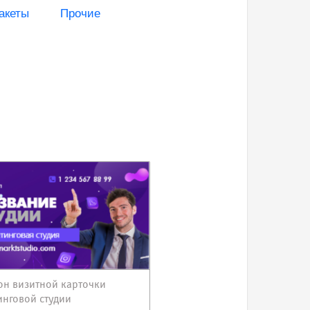
акеты
Прочие
н визитной карточки
инговой студии