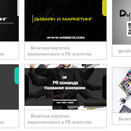
Визитная карточка
дизай
ва
маркетингового и PR-агентства
Визитная карточка
Визит
ва
маркетингового и PR-агентства