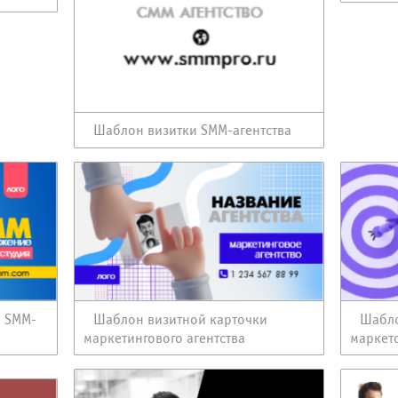
Шаблон визитки SMM-агентства
Шабло
и SMM-
Шаблон визитной карточки
маркет
маркетингового агентства