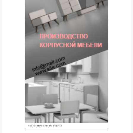
производство мебели визитки