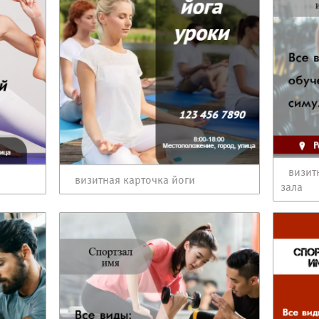
визит
визитная карточка йоги
зала