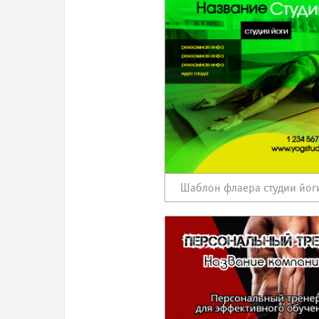
Шаблон флаера студии йог