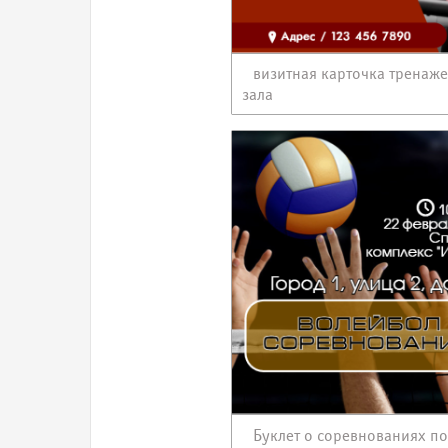
визитная карточка тренаж
зала
Буклет о соревнованиях по