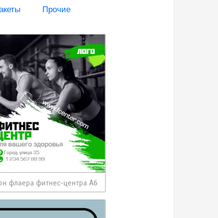
акеты
Прочие
н флаера фитнес-центра А6