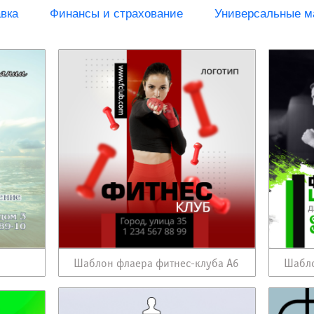
вка
Финансы и страхование
Универсальные м
Шаблон флаера фитнес-клуба А6
Шабло