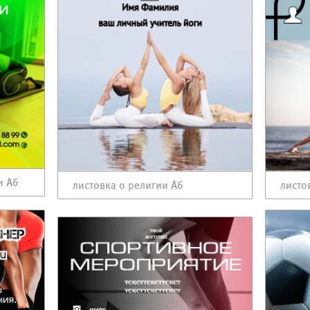
и А6
листовка о религии А6
листо