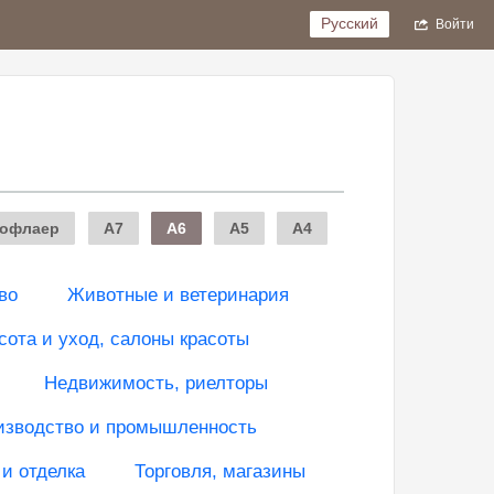
Русский
Войти
офлаер
A7
A6
A5
A4
во
Животные и ветеринария
сота и уход, салоны красоты
Недвижимость, риелторы
изводство и промышленность
 и отделка
Торговля, магазины