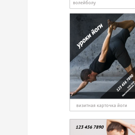
волейболу
визитная карточка йоги