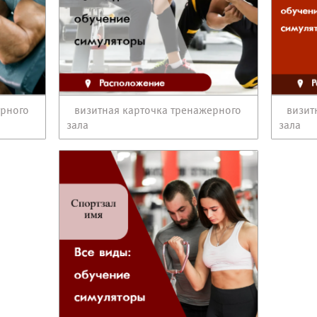
ерного
визитная карточка тренажерного
визит
зала
зала