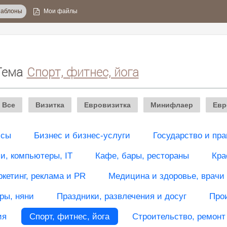
аблоны
Мои файлы
Тема
Спорт, фитнес, йога
Все
Визитка
Евровизитка
Минифлаер
Евр
исы
Бизнес и бизнес-услуги
Государство и пра
, компьютеры, IT
Кафе, бары, рестораны
Кра
кетинг, реклама и PR
Медицина и здоровье, врачи
ры, няни
Праздники, развлечения и досуг
Про
ия
Спорт, фитнес, йога
Строительство, ремонт