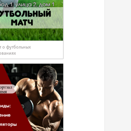
т о футбольных
ованиях