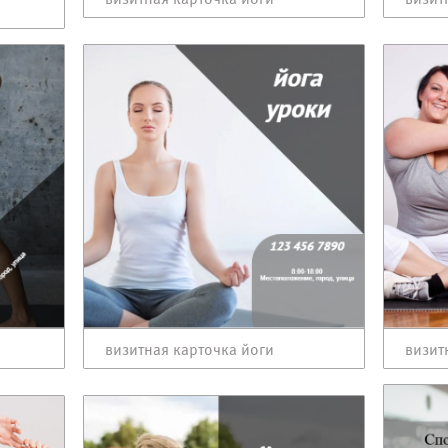
визитная карточка йоги
визит