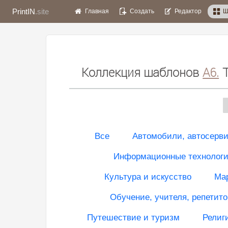
PrintIN
.site
Главная
Создать
Редактор
Ш
Коллекция шаблонов
A6.
Все
Автомобили, автосерв
Информационные технологии
Культура и искусство
Мар
Обучение, учителя, репетито
Путешествие и туризм
Религ