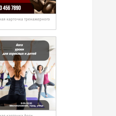
ная карточка тренажерного
ная карточка йоги