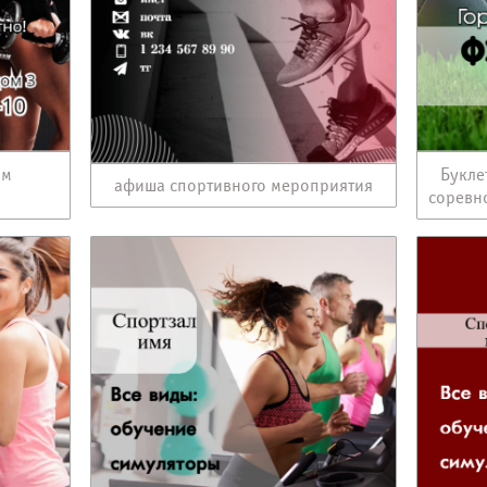
ом
Букле
афиша спортивного мероприятия
соревн