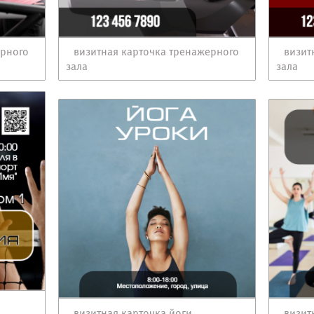
ерного
визитная карточка тренажерного
визит
зала
зала
визитная карточка йоги
визит