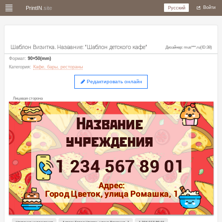
PrintIN
.site
Русский
Войти
Шаблон Визитка. Название: "Шаблон детского кафе"
Дизайнер: mus***.ru(ID:38)
Формат
:
90
×
50(mm)
Категория
:
Кафе, бары, рестораны
Редактировать онлайн
Лицевая сторона
Название

Название

учреждения
учреждения
1 234 567 89 01
1 234 567 89 01
Адрес:

Адрес:

Город Цветок, улица Ромашка, 1
Город Цветок, улица Ромашка, 1