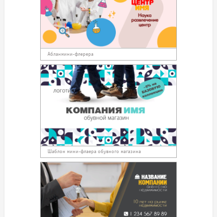
Абланмини-флерера
Шаблон мини-флаера обувного магазина