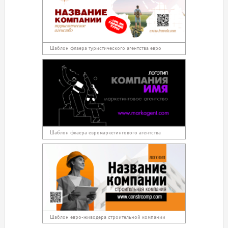
Шаблон флаера туристического агентства евро
Шаблон флаера евромаркетингового агентства
Шаблон евро-живодера строительной компании