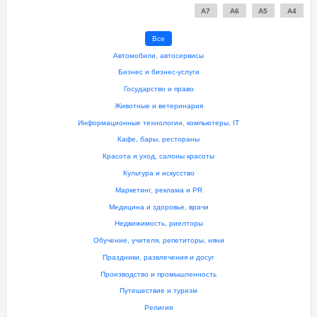
A7
A6
A5
A4
Все
Автомобили, автосервисы
Бизнес и бизнес-услуги
Государство и право
Животные и ветеринария
Информационные технологии, компьютеры, IT
Кафе, бары, рестораны
Красота и уход, салоны красоты
Культура и искусство
Маркетинг, реклама и PR
Медицина и здоровье, врачи
Недвижимость, риелторы
Обучение, учителя, репетиторы, няни
Праздники, развлечения и досуг
Производство и промышленность
Путешествие и туризм
Религия