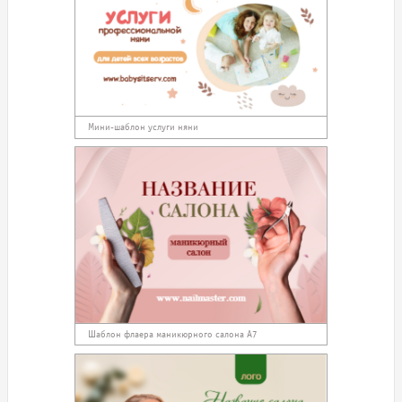
Мини-шаблон услуги няни
Шаблон флаера маникюрного салона А7