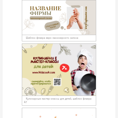
Шаблон флаера евро маникюрного салона
Кулинарные мастер-классы для детей, шаблон флаера
А7