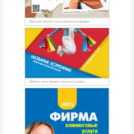
Женский магазин мини-шаблона живодера
Шаблон мини-флеера магазина продаж