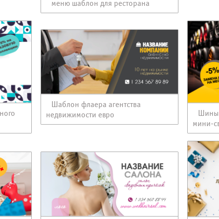
меню шаблон для ресторана
Шаблон флаера агентства
ного
Шины 
недвижимости евро
мини-с