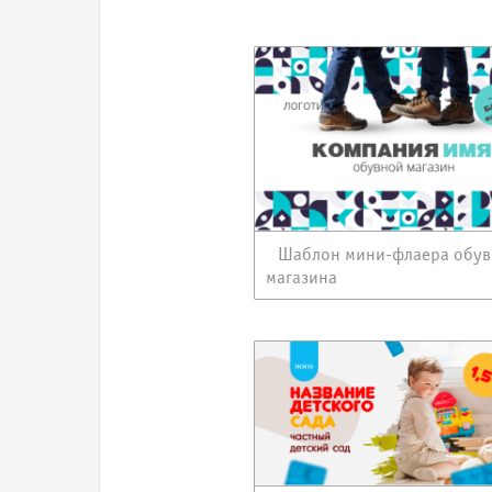
Шаблон мини-флаера обув
магазина