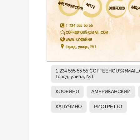
АМЕРИКАНСКИЙ
АМЕРИКАНСКИЙ
ЛАТТЕ
ЛАТТЕ
КАПУ
КАПУ
ЭСПРЕССО
ЭСПРЕССО
1 234 555 55 55

1 234 555 55 55

COFFEEHOUS@MAIL.COM

COFFEEHOUS@MAIL.COM

WWW.КОФЕЙНЯ

WWW.КОФЕЙНЯ

Город, улица, №1
Город, улица, №1
1 234 555 55 55 COFFEEHOUS@MA
Город, улица, №1
КОФЕЙНЯ
АМЕРИКАНСКИЙ
КАПУЧИНО
РИСТРЕТТО