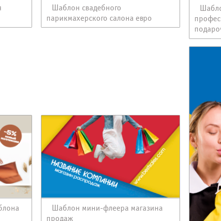
я
Шаблон свадебного
Шабло
парикмахерского салона евро
профес
подаро
блона
Шаблон мини-флеера магазина
продаж