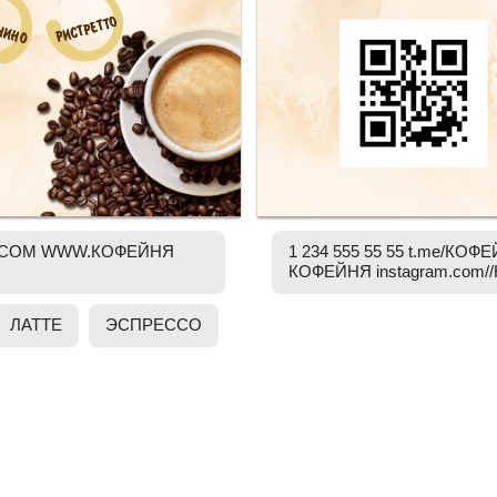
РИСТРЕТТО
РИСТРЕТТО
ЧИНО
ЧИНО
IL.COM WWW.КОФЕЙНЯ
1 234 555 55 55 t.me/КОФЕ
КОФЕЙНЯ instagram.com
ЛАТТЕ
ЭСПРЕССО