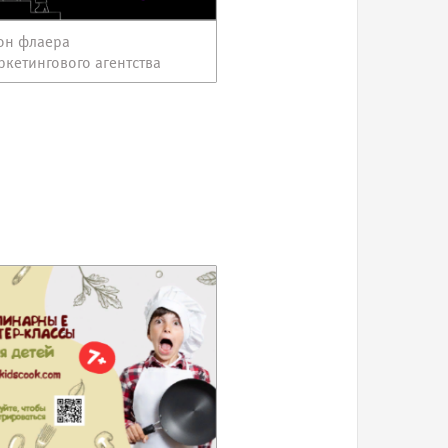
он флаера
ркетингового агентства