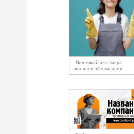
Мини-шаблон флаера
клининговой компании