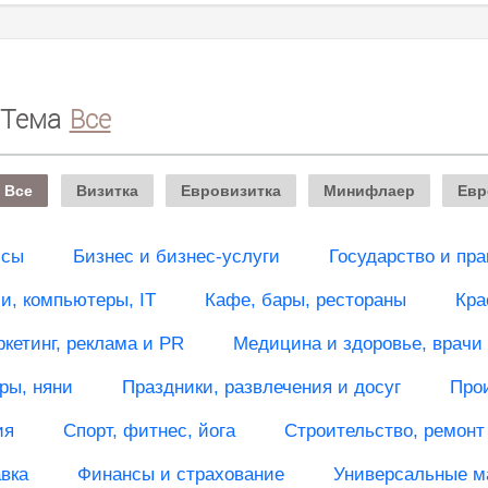
Тема
Все
Все
Визитка
Евровизитка
Минифлаер
Евр
исы
Бизнес и бизнес-услуги
Государство и пра
, компьютеры, IT
Кафе, бары, рестораны
Кра
кетинг, реклама и PR
Медицина и здоровье, врачи
ры, няни
Праздники, развлечения и досуг
Про
ия
Спорт, фитнес, йога
Строительство, ремонт
вка
Финансы и страхование
Универсальные м