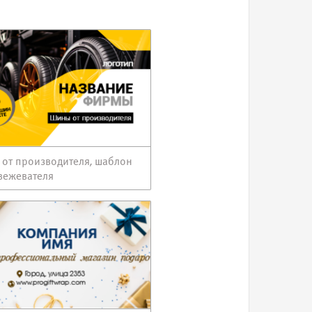
от производителя, шаблон
вежевателя