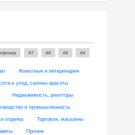
офлаер
A7
A6
A5
A4
во
Животные и ветеринария
сота и уход, салоны красоты
Недвижимость, риелторы
изводство и промышленность
 и отделка
Торговля, магазины
акеты
Прочие