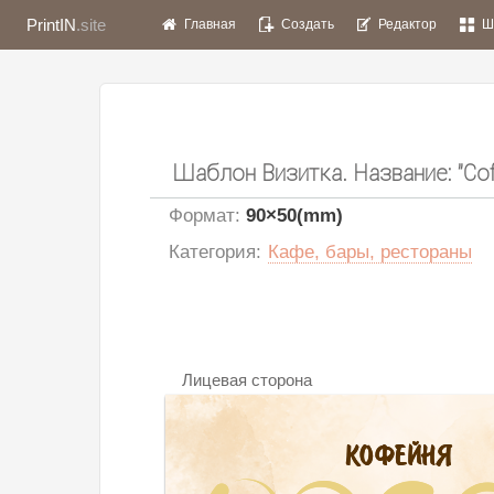
PrintIN
.site
Главная
Создать
Редактор
Ш
Шаблон Визитка. Название: "Cof
Формат
:
90
×
50(mm)
Кафе, бары, рестораны
Категория
:
Лицевая сторона
КОФЕЙНЯ
КОФЕЙНЯ