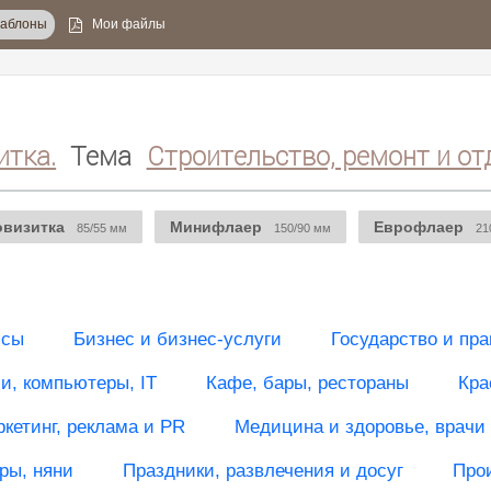
аблоны
Мои файлы
итка.
Тема
Строительство, ремонт и от
овизитка
Минифлаер
Еврофлаер
85/55 мм
150/90 мм
21
исы
Бизнес и бизнес-услуги
Государство и пра
, компьютеры, IT
Кафе, бары, рестораны
Кра
кетинг, реклама и PR
Медицина и здоровье, врачи
ры, няни
Праздники, развлечения и досуг
Про