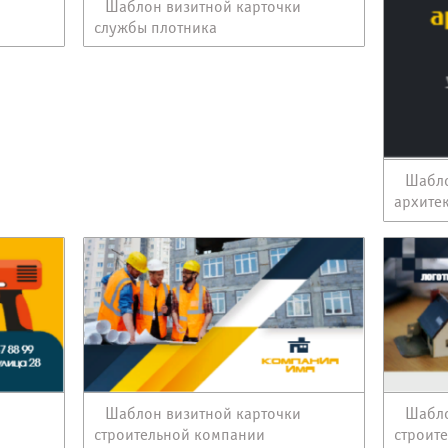
и
Шаблон визитной карточки
службы плотника
Шабло
архите
и
Шаблон визитной карточки
Шабло
строительной компании
строит