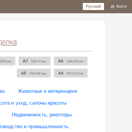
Русский
Войти
делка
A7
A6
0/99 мм
105/74 мм
148/105 мм
A5
A4
210/148 мм
297/210 мм
во
Животные и ветеринария
сота и уход, салоны красоты
Недвижимость, риелторы
изводство и промышленность