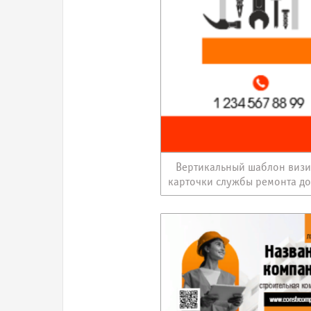
Вертикальный шаблон виз
карточки службы ремонта д