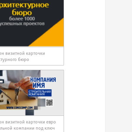
н визитной карточки
ктурного бюро
н визитной карточки евро
ельной компании под ключ