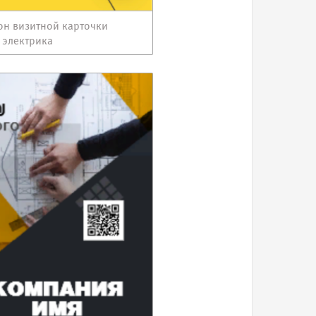
н визитной карточки
 электрика