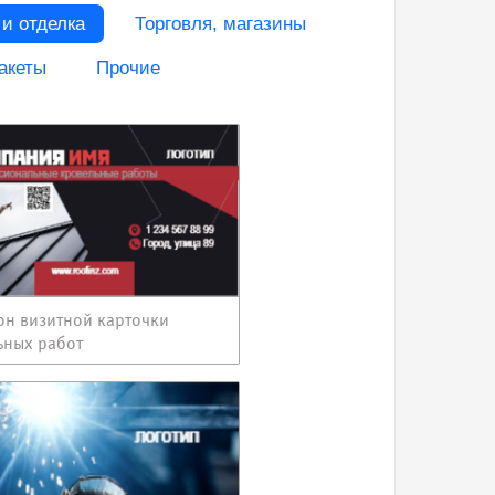
 и отделка
Торговля, магазины
акеты
Прочие
н визитной карточки
ьных работ