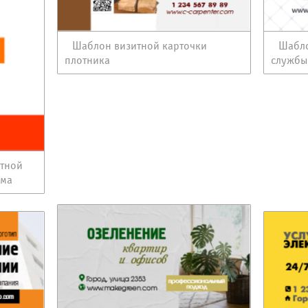
Шаблон визитной карточки
Шабло
плотника
службы
итной
ома