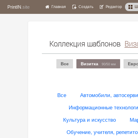
PrintIN
.site
Главная
Создать
Редактор
Ш
Коллекция шаблонов
Виз
Все
Визитка
Евр
90/50 мм
Все
Автомобили, автосерв
Информационные технологии
Культура и искусство
Мар
Обучение, учителя, репетито