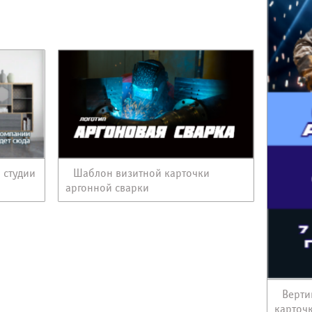
 студии
Шаблон визитной карточки
аргонной сварки
Верти
карточ