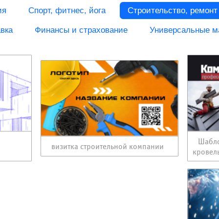
ия
Спорт, фитнес, йога
Строительство, ремонт
вка
Финансы и страхование
Универсальные м
и
Шабло
визитка строительной компании
кровел