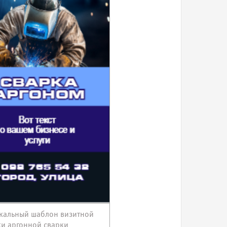
кальный шаблон визитной
ки аргонной сварки