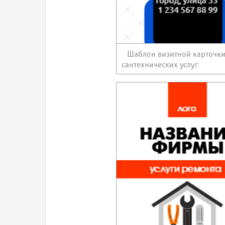
Шаблон визитной карточк
сантехнических услуг