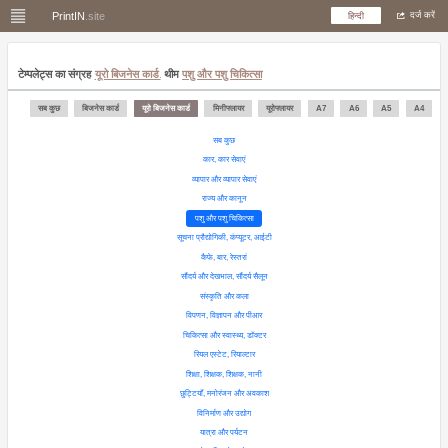
PrintIN
.site
हिन्दी
दर्ज करें
टेम्पलेट्स का संग्रह
यूरो बिजनेस कार्ड.
थीम
पशु और पशु चिकित्सा
सब कुछ
बिजनेस कार्ड
यूरो बिजनेस कार्ड
मिनीफ्लायर
यूरोफ्लायर
A7
A6
A5
A4
सब कुछ
कार, ​​कार सेवाएं
व्यापार और व्यापार सेवाएं
राज्य और कानून
पशु और पशु चिकित्सा
सूचना प्रौद्योगिकी, कंप्यूटर, आईटी
कैफे, बार, रेस्तरां
सौंदर्य और देखभाल, सौंदर्य सैलून
संस्कृति और कला
विपणन, विज्ञापन और पीआर
चिकित्सा और स्वास्थ्य, डॉक्टर
रियल एस्टेट, रियाल्टार
शिक्षा, शिक्षक, शिक्षक, नानी
छुट्टियाँ, मनोरंजन और अवकाश
विनिर्माण और उद्योग
यात्रा और पर्यटन