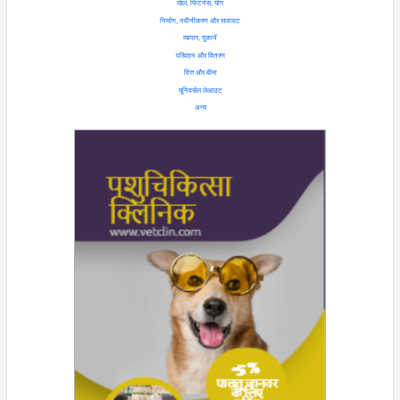
खेल, फिटनेस, योग
निर्माण, नवीनीकरण और सजावट
व्यापार, दुकानें
परिवहन और वितरण
वित्त और बीमा
यूनिवर्सल लेआउट
अन्य